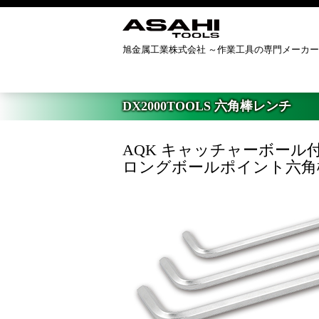
旭金属工業株式会社 ～作業工具の専門メーカ
ホーム
>
製品案内
>
DX2000TOOLS
DX2000TOOLS 六角棒レンチ
AQK キャッチャーボール
ロングボールポイント六角