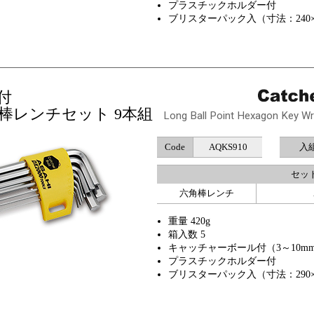
プラスチックホルダー付
ブリスターパック入（寸法：240×7
付
棒レンチセット 9本組
Long Ball Point Hexagon Key Wre
Code
AQKS910
入
セット
六角棒レンチ
重量 420g
箱入数 5
キャッチャーボール付（3～10m
プラスチックホルダー付
ブリスターパック入（寸法：290×9