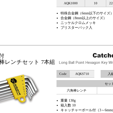
AQK1000
10
22
特殊合金鋼（6mm以下のサイズ
合金鋼（8mm以上のサイズ）
ニッケルクロムメッキ
ブリスターパック入
付
棒レンチセット 7本組
Long Ball Point Hexagon Key Wre
Code
AQKS710
入
セット
六角棒レンチ
重量 130g
箱入数 10
キャッチャーボール付（3～6m