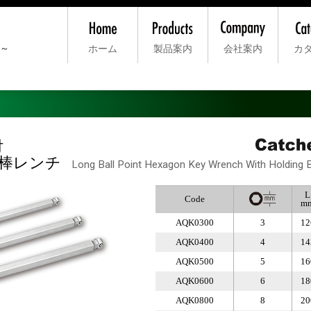
ー～
ホーム
製品案内
会社案内
カ
 六角棒レンチ
>
Catcher Wrench/ボールポイント/ロング タイプ
付
棒レンチ
Long Ball Point Hexagon Key Wrench With Holding B
L
Code
m
AQK0300
3
12
AQK0400
4
14
AQK0500
5
16
AQK0600
6
18
AQK0800
8
20