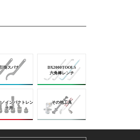
引掛スパナ
DX2000TOOLS
六角棒レンチ
ト／インパクトレン
その他工具
チ用