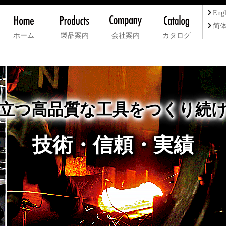
Engl
简
ホーム
製品案内
会社案内
カタログ
立つ高品質な工具をつくり続
技術・信頼・実績