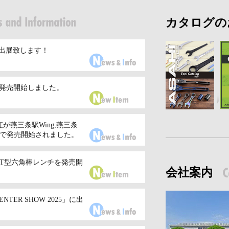
カタログの
」に出展致します！
を発売開始しました。
虹が燕三条駅Wing,燕三条
Aで発売開始されました。
きT型六角棒レンチを発売開
会社案内
CENTER SHOW 2025」に出