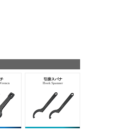
チ
引掛スパナ
 Wrencn
Hook Spanner