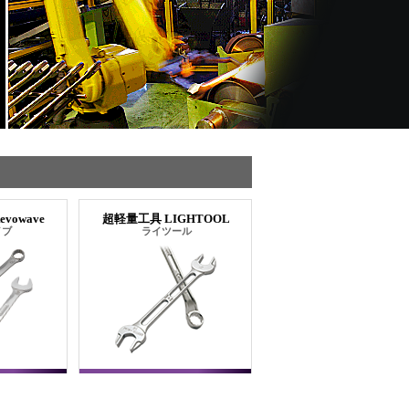
vowave
超軽量工具 LIGHTOOL
イブ
ライツール