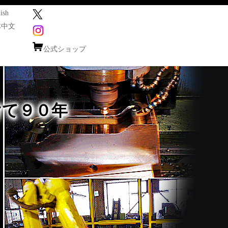
ish
体中文
公式ショップ
けて９０年