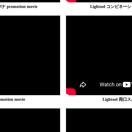
promotion movie
Lightool コンビネーショ
otion movie
Lightool 両口ス