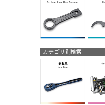
Striking Face Ring Spanner
Ho
カテゴリ別検索
新製品
ツ
New Item