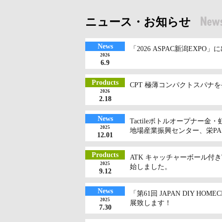
ニュース・お知らせ
News
「2026 ASPAC新潟EXPO
2026
6.9
Products
CPT 極薄コンパクトスパナ
2026
2.18
News
Tactileボトルオープナー金・
2025
地場産業振興センター、栄P
12.01
Products
ATK キャッチャーボール付
2025
始しました。
9.12
News
「第61回 JAPAN DIY HOME
2025
展致します！
7.30