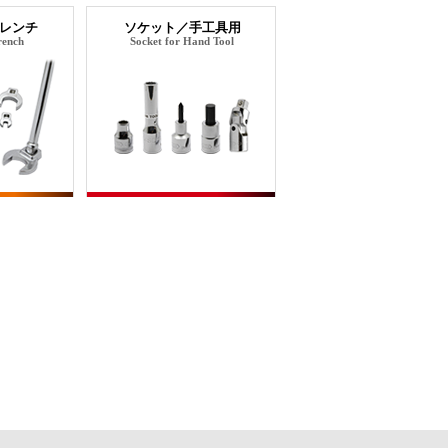
レンチ
ソケット／手工具用
rench
Socket for Hand Tool