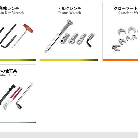
角棒レンチ
トルクレンチ
クローフート
on Key Wrench
Torque Wrench
Crowfoot W
その他工具
ther Tools