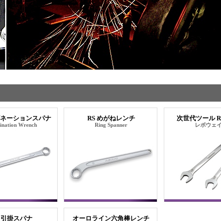
ビネーションスパナ
RS めがねレンチ
次世代ツール Re
nation Wrench
Ring Spanner
レボウェ
K 引掛スパナ
オーロライン六角棒レンチ